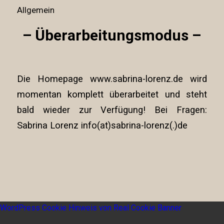
Allgemein
– Überarbeitungsmodus –
Die Homepage www.sabrina-lorenz.de wird
momentan komplett überarbeitet und steht
bald wieder zur Verfügung! Bei Fragen:
Sabrina Lorenz info(at)sabrina-lorenz(.)de
/
/
31. März 2025
0 Kommentare
von
K386024
WordPress Cookie Hinweis von Real Cookie Banner